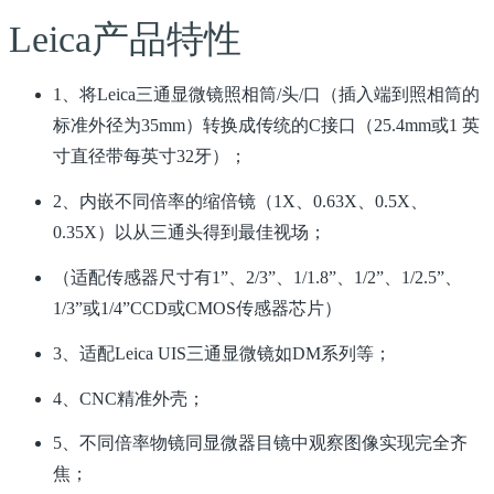
Leica产品特性
1、将Leica三通显微镜照相筒/头/口（插入端到照相筒的
标准外径为35mm）转换成传统的C接口（25.4mm或1 英
寸直径带每英寸32牙）；
2、内嵌不同倍率的缩倍镜（1X、0.63X、0.5X、
0.35X）以从三通头得到最佳视场；
（适配传感器尺寸有1”、2/3”、1/1.8”、1/2”、1/2.5”、
1/3”或1/4”CCD或CMOS传感器芯片）
3、适配Leica UIS三通显微镜如DM系列等；
4、CNC精准外壳；
5、不同倍率物镜同显微器目镜中观察图像实现完全齐
焦；