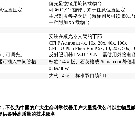
偏光显微镜用旋转载物台
任意位置固定
可360°水平旋转，并于任意位置固定
主尺刻度每格为1°（游标副尺可读取0.1°
一种附加XY载物台
安装在聚光器支架的下部
CFI P Achromat 4x, 10x, 20x, 40x, 100x
CFI TU Plan Fluor Epi P 5x, 10, 20x, 50x, 
压器，可调光。
反射照明器 LV-UEPI-N，需使用外接电源T
t补偿器可插入中间管槽
标准 1/4 λ 板、石英楔或 Sernamont
0.8A/38W
大约 14kg （标准双目镜组）
厚技术，不仅为中国的广大生命科学仪器用户大量提供各种以生物
提供各种高质量的技术服务。