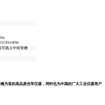
）
100x
I-PS100W
 补偿器可插入中间管槽
显微镜为首的高品质光学仪器，同时也为中国的广大工业仪器用户