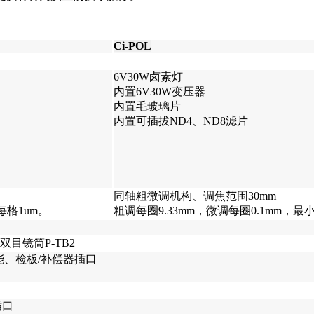
Ci-POL
6V30W卤素灯
内置6V30W变压器
内置毛玻璃片
内置可插拔ND4、ND8滤片
同轴粗微调机构、调焦范围30mm
每格1um。
粗调每圈9.33mm，微调每圈0.1mm，最
目镜筒P-TB2
、检板/补偿器插口
插口