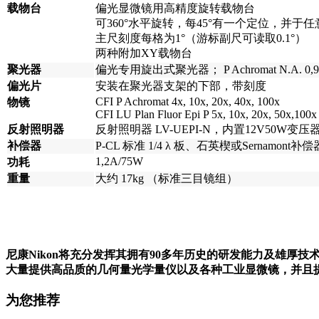
载物台
偏光显微镜用高精度旋转载物台
可360°水平旋转，每45°有一个定位，并于
主尺刻度每格为1°（游标副尺可读取0.1°）
两种附加XY载物台
聚光器
偏光专用旋出式聚光器； P Achromat N.A. 0,9
偏光片
安装在聚光器支架的下部，带刻度
CFI P Achromat 4x, 10x, 20x, 40x, 100x
物镜
CFI LU Plan Fluor Epi P 5x, 10x, 20x, 50x,100x
反射照明器
反射照明器 LV-UEPI-N，内置12V50W变
补偿器
P-CL 标准 1/4 λ 板、石英楔或Sernamon
1,2A/75W
功耗
重量
大约 17kg （标准三目镜组）
尼康Nikon将充分发挥其拥有90多年历史的研发能力及雄
大量提供高品质的几何量光学量仪以及各种工业显微镜，并且
为您推荐