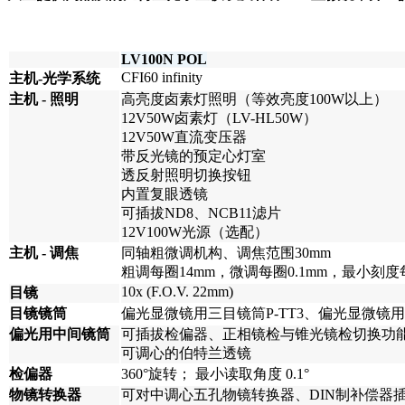
LV100N POL
CFI60 infinity
主机-光学系统
主机 - 照明
高亮度卤素灯照明（等效亮度100W以上）
12V50W卤素灯（LV-HL50W）
12V50W直流变压器
带反光镜的预定心灯室
透反射照明切换按钮
内置复眼透镜
可插拔ND8、NCB11滤片
12V100W光源（选配）
主机 - 调焦
同轴粗微调机构、调焦范围30mm
粗调每圈14mm，微调每圈0.1mm，最小刻度
10x (F.O.V. 22mm)
目镜
目镜镜筒
偏光显微镜用三目镜筒P-TT3、偏光显微镜用双
偏光用中间镜筒
可插拔检偏器、正相镜检与锥光镜检切换功能
可调心的伯特兰透镜
检偏器
360°旋转； 最小读取角度 0.1°
物镜转换器
可对中调心五孔物镜转换器、DIN制补偿器