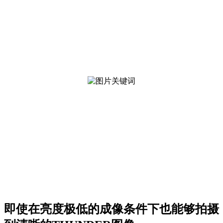
K8摄像头的性能优势主要体现在量子效率方面，其高达95%
的性能可以提供市场上最出色的光子探测效率，从而助您进一
步突破实验的极限。
*较之量子效率为80%的传统CMOS摄像头有着无法比拟的性
能优势。
活细胞成像光毒性演示，左侧细胞在一小时后死亡。 右侧进
行延时成像的细胞保持健康。
用MitoView Green（线粒体燃料，绿色通道） 和四甲基罗丹明
乙酯 (TMRE)（红色通道）
染色的COS-7细胞。 TMRE染色显示线粒体膜电位，染色在对
光毒性等负荷刺激的反应下
消失，表明细胞正在启动凋亡。
即使在亮度极低的成像条件下也能够拍摄