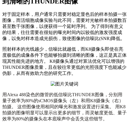
到清晰的THUNDER图像
对于固定样本，用户通常只需要对稳定显色后的样本拍摄一张
图像，而活细胞成像实验与此不同，需要对光敏样本拍摄数百
甚至数千张图像，以便获得一个延时序列。 为了得到有意义
的结果，往往需要在很短的曝光时间内以较低的激发强度成
像，以免对样本造成光损伤，致使图像的信噪比(SNR)降低。
照射样本的光线越少，信噪比就越低，而K8摄像头即使在亮
度极低的成像条件下也能够拍摄到清晰的图像，这正是真正体
现其性能先进的地方。 K8摄像头通过对算法优化可以增强的
THUNDER图像质量，且在较往常更低的光照强度下也能减少
伪影，从而有效助力您的研究工作。
用Alexa 488染色的微管的低信噪比THUNDER图像，分别用
量子效率为80%的sCMOS摄像头（左）和用K8摄像头（右）
拍摄。 这些图像使用相同的曝光和激发设置进行采集。 用K8
拍摄的图像明显可以显示出更多的细节，而灵敏度更低、量子
效率为80%的摄像头在本底噪声中会丢失这些细节。