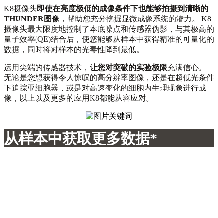
K8摄像头
即使在亮度极低的成像条件下也能够拍摄到清晰的
THUNDER图像
，帮助您充分挖掘显微成像系统的潜力。 K8
摄像头最大限度地控制了本底噪点和传感器伪影，与其极高的
量子效率(QE)结合后，使您能够从样本中获得精准的可量化的
数据，同时将对样本的光毒性降到最低。
运用尖端的传感器技术，
让您对突破的实验极限
充满信心。
无论是您想获得令人惊叹的高分辨率图像，还是在超低光条件
下追踪亚细胞器，或是对高速变化的细胞内生理现象进行成
像，以上以及更多的应用K8都能从容应对。
从样本中获取更多数据*
在对活细胞进行荧光成像时，高强度光线的照射可能会激活应
激通路，从而导致细胞过早衰亡。
因为K8摄像头灵敏度更高，所以能够使用较低的光剂量*捕捉
图像，避免过高强度的光线对细胞的造成损害，从而提高活
性，使您能够更长时间地从样本中获取有意义的数据。