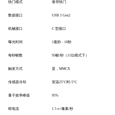
快门模式
卷帘快门
数据接口
USB 3 Gen2
机械接口
C 型接口
曝光时间
1毫秒 - 10秒
每秒帧数
95帧/秒（11位模式下）
触发方式
是，MMCX
传感器冷却
室温25°C时-5°C
量子效率峰值
95%
暗电流
1.5 e-/像素/秒