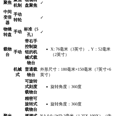
聚焦
✓
机制
盘聚焦
中间
手动
变倍
✓
转轮
器
物镜
标准（5
手动
✓
转盘
孔）
带右手
控制旋
载物
X: 76毫米（3英寸），Y：52毫米
手动
钮的机
台
（2英寸）
械式载
物台
机械
普通载
外形尺寸：180毫米×150毫米（7英寸×6
式
物台
英寸）
可旋转
式刻度
旋转角度：360度
载物台
精密可
旋转式
旋转角度：360度
载物台
聚光
摇摆式
NA 0.9 / WD 2毫米（1.25X-100X）（内