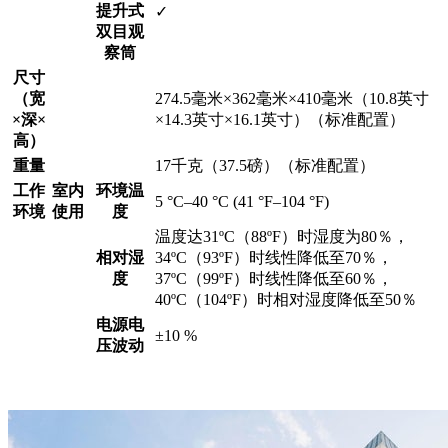
提升式
✓
双目观
察筒
尺寸
（宽
274.5毫米×362毫米×410毫米（10.8英寸
×深×
×14.3英寸×16.1英寸）（标准配置）
高）
重量
17千克（37.5磅）（标准配置）
工作
室内
环境温
5 °C–40 °C (41 °F–104 °F)
环境
使用
度
温度达31ºC（88ºF）时湿度为80％，
相对湿
34ºC（93ºF）时线性降低至70％，
度
37ºC（99ºF）时线性降低至60％，
40ºC（104ºF）时相对湿度降低至50％
电源电
±10 %
压波动