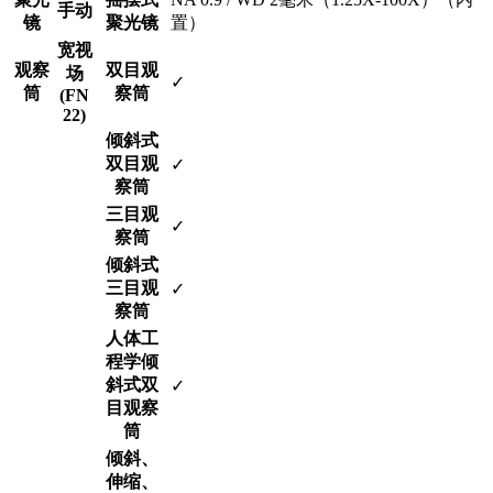
手动
镜
聚光镜
置）
宽视
观察
双目观
场
✓
筒
察筒
(FN
22)
倾斜式
双目观
✓
察筒
三目观
✓
察筒
倾斜式
三目观
✓
察筒
人体工
程学倾
斜式双
✓
目观察
筒
倾斜、
伸缩、