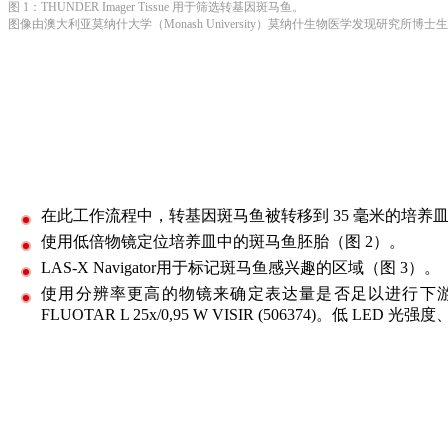
图 1：THUNDER Imager Tissue 用于筛选转基因斑马鱼。
图像由澳大利亚莫纳什大学（Monash University）莫纳什生物医学发现研究所博士生 Laur
在此工作流程中，转基因斑马鱼被转移到 35 毫米的培养
使用低倍物镜定位培养皿中的斑马鱼胚胎（图 2）。
LAS-X Navigator用于标记斑马鱼感兴趣的区域（图 3）。
使用分辨率更高的物镜来确定表达量是否足以进行下游成像。此类物镜包括 HC 
FLUOTAR L 25x/0,95 W VISIR (506374)。低